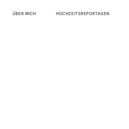
ÜBER MICH
HOCHZEITSREPORTAGEN
ÜBER MICH
HOCHZEITSREPORTAGEN
IMPRESSUM
DATENSCHUTZERKLÄRUNG