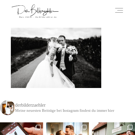
ÜBER MICH
HOCHZEITSREPORTAGEN
IMPRESSUM
derbilderzaehler
DATENSCHUTZERKLÄRUNG
Meine neuesten Beiträge bei Instagram findest du immer hier