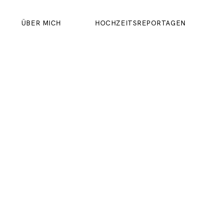
ÜBER MICH
HOCHZEITSREPORTAGEN
ÜBER MICH
HOCHZEITSREPORTAGEN
IMPRESSUM
DATENSCHUTZERKLÄRUNG